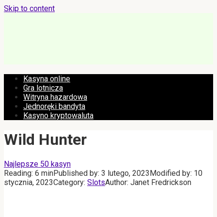
Skip to content
Kasyna online
Gra lotnicza
Witryna hazardowa
Jednoręki bandyta
Kasyno kryptowaluta
Wild Hunter
Najlepsze 50 kasyn
Reading:
6 min
Published by:
3 lutego, 2023
Modified by:
10
stycznia, 2023
Category:
Slots
Author:
Janet Fredrickson