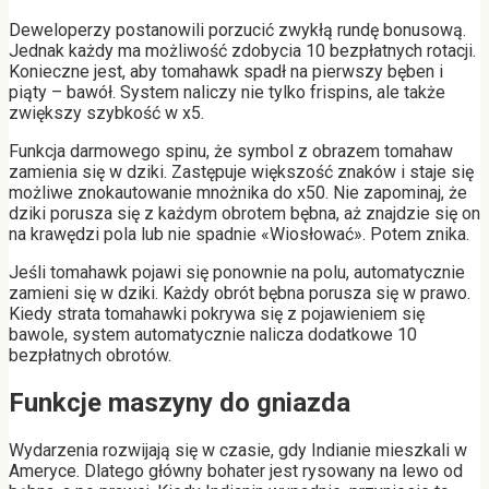
Deweloperzy postanowili porzucić zwykłą rundę bonusową.
Jednak każdy ma możliwość zdobycia 10 bezpłatnych rotacji.
Konieczne jest, aby tomahawk spadł na pierwszy bęben i
piąty – bawół. System naliczy nie tylko frispins, ale także
zwiększy szybkość w x5.
Funkcja darmowego spinu, że symbol z obrazem tomahaw
zamienia się w dziki. Zastępuje większość znaków i staje się
możliwe znokautowanie mnożnika do x50. Nie zapominaj, że
dziki porusza się z każdym obrotem bębna, aż znajdzie się on
na krawędzi pola lub nie spadnie «Wiosłować». Potem znika.
Jeśli tomahawk pojawi się ponownie na polu, automatycznie
zamieni się w dziki. Każdy obrót bębna porusza się w prawo.
Kiedy strata tomahawki pokrywa się z pojawieniem się
bawole, system automatycznie nalicza dodatkowe 10
bezpłatnych obrotów.
Funkcje maszyny do gniazda
Wydarzenia rozwijają się w czasie, gdy Indianie mieszkali w
Ameryce. Dlatego główny bohater jest rysowany na lewo od