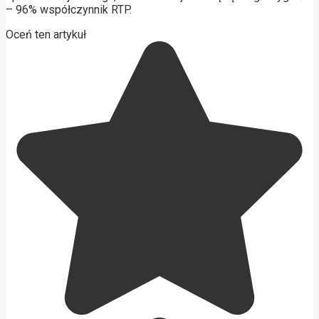
– 96% współczynnik RTP.
Oceń ten artykuł