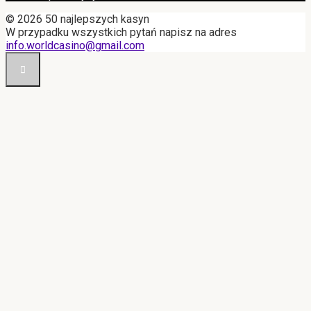
© 2026 50 najlepszych kasyn
W przypadku wszystkich pytań napisz na adres
info.worldcasino@gmail.com