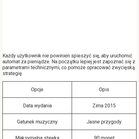
Każdy użytkownik nie powinien spieszyć się, aby uruchomić
automat za pieniądze. Na początku lepiej jest zapoznać się z
parametrami technicznymi, co pomoże opracować zwycięską
strategię.
Opcje
Opis
Data wydania
Zima 2015
Gatunek muzyczny
Jasne przygody
Maksymalna stawka
90 monet