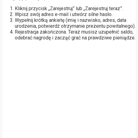
Kliknij przycisk „Zarejestruj” lub „Zarejestruj teraz”.
Wpisz swój adres e-mail i utwórz silne hasło.
Wypełnij krótką ankietę (imię i nazwisko, adres, data
urodzenia, potwierdź otrzymanie prezentu powitalnego).
Rejestracja zakończona. Teraz musisz uzupełnić saldo,
odebrać nagrodę i zacząć grać na prawdziwe pieniądze.