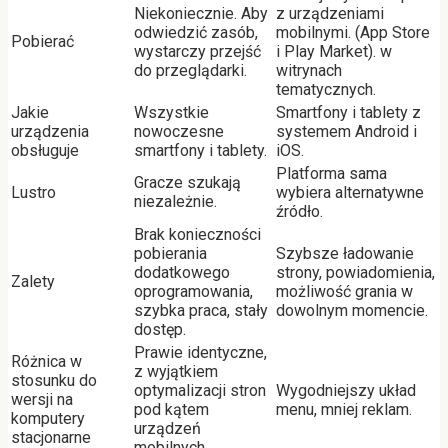
Niekoniecznie. Aby
z urządzeniami
odwiedzić zasób,
mobilnymi. (App Store
Pobierać
wystarczy przejść
i Play Market). w
do przeglądarki.
witrynach
tematycznych.
Jakie
Wszystkie
Smartfony i tablety z
urządzenia
nowoczesne
systemem Android i
obsługuje
smartfony i tablety.
iOS.
Platforma sama
Gracze szukają
Lustro
wybiera alternatywne
niezależnie.
źródło.
Brak konieczności
pobierania
Szybsze ładowanie
dodatkowego
strony, powiadomienia,
Zalety
oprogramowania,
możliwość grania w
szybka praca, stały
dowolnym momencie.
dostęp.
Prawie identyczne,
Różnica w
z wyjątkiem
stosunku do
optymalizacji stron
Wygodniejszy układ
wersji na
pod kątem
menu, mniej reklam.
komputery
urządzeń
stacjonarne
mobilnych.