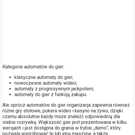
Kategorie automatów do gier:
klasyczne automaty do gier;
nowoczesne automaty wideo;
automaty z progresywnym jackpotem;
automaty do gier z funkcją zakupu.
Ale oprócz automatów do gier organizacja zapewnia również
różne gry stołowe, pokera wideo i kasyno na żywo, dzięki
czemu absolutnie każdy może znaleźć odpowiednią dla
siebie rozrywkę. Większość gier jest prezentowana w kilku
wersjach i jest dostępna do grania w trybie „demo”, który
pozwala wypróbować tę lub inną maszynę, a także