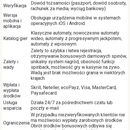
Dowód tożsamości (paszport, dowód osobisty,
Weryfikacja
rachunek za media, wyciąg bankowy).
Wersja
Obsługuje urządzenia mobilne w systemach
mobilna i
operacyjnych iOS i Android.
aplikacja
Klasyczne automaty, nowoczesne automaty
Katalog gier
wideo, automaty z progresywnym jackpotem,
automaty z wpisowym.
Zalety to szybka i łatwa rejestracja,
otrzymywanie bonusowych darmowych spinów,
Zalety i
unikalny system nagród, obecność funkcji
wady
spinback, możliwość gry w kasynie na żywo.
Wadą jest brak możliwości grania w niektórych
krajach.
Wpłata i
Skrill, Neteller, ecoPayz, Visa, MasterCard,
wypłata
Paysafecard.
środków
Usługa
Działa 24/7 za pośrednictwem czatu lub
wsparcia
poczty e-mail.
W przypadku niezweryfikowanych klientów nie
ma możliwości wypłaty zarobionych środków.
Ograniczenia
Obrót środków bonusowych odbywa się