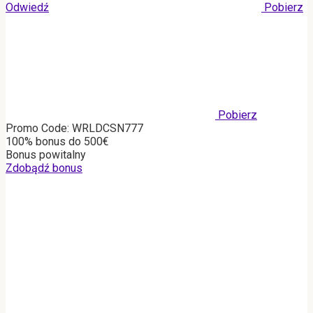
Odwiedź
Pobierz
Pobierz
Promo Code: WRLDCSN777
100% bonus do 500€
Bonus powitalny
Zdobądź bonus