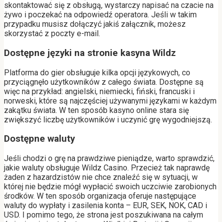
skontaktować się z obsługą, wystarczy napisać na czacie na
żywo i poczekać na odpowiedź operatora. Jeśli w takim
przypadku musisz dołączyć jakiś załącznik, możesz
skorzystać z poczty e-mail.
Dostępne języki na stronie kasyna Wildz
Platforma do gier obsługuje kilka opcji językowych, co
przyciągnęło użytkowników z całego świata. Dostępne są
więc na przykład: angielski, niemiecki, fiński, francuski i
norweski, które są najczęściej używanymi językami w każdym
zakątku świata. W ten sposób kasyno online stara się
zwiększyć liczbę użytkowników i uczynić grę wygodniejszą.
Dostępne waluty
Jeśli chodzi o grę na prawdziwe pieniądze, warto sprawdzić,
jakie waluty obsługuje Wildz Casino. Przecież tak naprawdę
żaden z hazardzistów nie chce znaleźć się w sytuacji, w
której nie będzie mógł wypłacić swoich uczciwie zarobionych
środków. W ten sposób organizacja oferuje następujące
waluty do wypłaty i zasilenia konta – EUR, SEK, NOK, CAD i
USD. I pomimo tego, że strona jest poszukiwana na całym