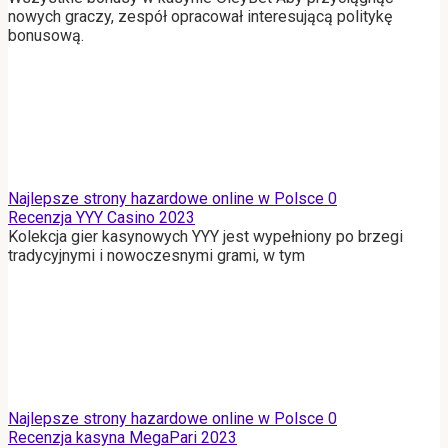
nowych graczy, zespół opracował interesującą politykę
bonusową.
Najlepsze strony hazardowe online w Polsce
0
Recenzja YYY Casino 2023
Kolekcja gier kasynowych YYY jest wypełniony po brzegi
tradycyjnymi i nowoczesnymi grami, w tym
Najlepsze strony hazardowe online w Polsce
0
Recenzja kasyna MegaPari 2023