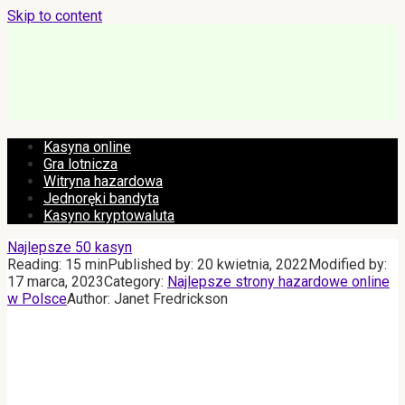
Skip to content
Kasyna online
Gra lotnicza
Witryna hazardowa
Jednoręki bandyta
Kasyno kryptowaluta
Najlepsze 50 kasyn
Reading:
15 min
Published by:
20 kwietnia, 2022
Modified by:
17 marca, 2023
Category:
Najlepsze strony hazardowe online
w Polsce
Author:
Janet Fredrickson