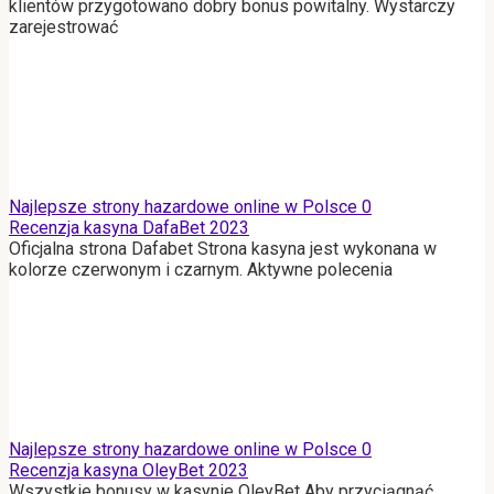
klientów przygotowano dobry bonus powitalny. Wystarczy
zarejestrować
Najlepsze strony hazardowe online w Polsce
0
Recenzja kasyna DafaBet 2023
Oficjalna strona Dafabet Strona kasyna jest wykonana w
kolorze czerwonym i czarnym. Aktywne polecenia
Najlepsze strony hazardowe online w Polsce
0
Recenzja kasyna OleyBet 2023
Wszystkie bonusy w kasynie OleyBet Aby przyciągnąć