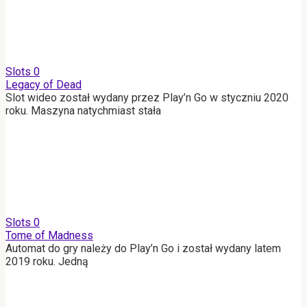
Slots
0
Legacy of Dead
Slot wideo został wydany przez Play’n Go w styczniu 2020
roku. Maszyna natychmiast stała
Slots
0
Tome of Madness
Automat do gry należy do Play’n Go i został wydany latem
2019 roku. Jedną