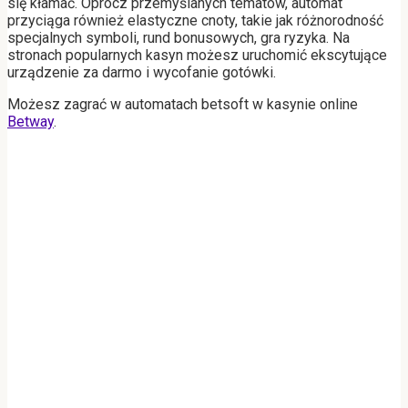
się kłamać. Oprócz przemyślanych tematów, automat
przyciąga również elastyczne cnoty, takie jak różnorodność
specjalnych symboli, rund bonusowych, gra ryzyka. Na
stronach popularnych kasyn możesz uruchomić ekscytujące
urządzenie za darmo i wycofanie gotówki.
Możesz zagrać w automatach betsoft w kasynie online
Betway
.