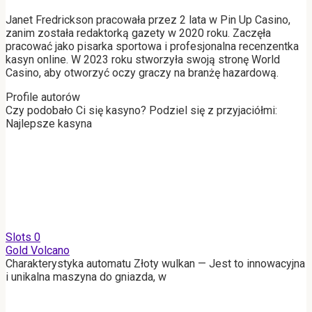
Janet Fredrickson pracowała przez 2 lata w Pin Up Casino,
zanim została redaktorką gazety w 2020 roku. Zaczęła
pracować jako pisarka sportowa i profesjonalna recenzentka
kasyn online. W 2023 roku stworzyła swoją stronę World
Casino, aby otworzyć oczy graczy na branżę hazardową.
Profile autorów
Czy podobało Ci się kasyno? Podziel się z przyjaciółmi:
Najlepsze kasyna
Slots
0
Gold Volcano
Charakterystyka automatu Złoty wulkan — Jest to innowacyjna
i unikalna maszyna do gniazda, w