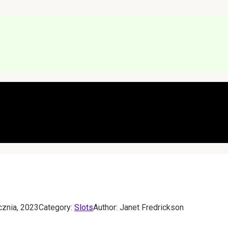
cznia, 2023
Category:
Slots
Author:
Janet Fredrickson