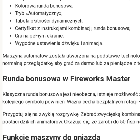
Kolorowa runda bonusowa;
Tryb «Automatyczny»;
Tabela płatności dynamicznych;
Certyfikat z instrukcjami kombinacji, runda bonusowa;
Gra na pełnym ekranie;
Wygodne ustawienia dźwięku i animacja.
Maszyna automatów została utworzona na podstawie technolog
normalną przeglądarkę, aby grać za darmo lub za pieniądze z te
Runda bonusowa w Fireworks Master
Klasyczna runda bonusowa jest nieobecna, istnieje możliwość
kolejnego symbolu powinien. Ważna cecha bezpłatnych rotacji 
Przygotuj się na zwykłą rozgrywkę. Zebrać zwycięską kombinac
postaci dzikich animatorów. Okazuje się, że zarobi do 50 fispin
Funkcje maszyny do gniazda