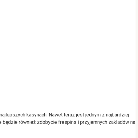
 najlepszych kasynach. Nawet teraz jest jednym z najbardziej
e będzie również zdobycie frespins i przyjemnych zakładów na