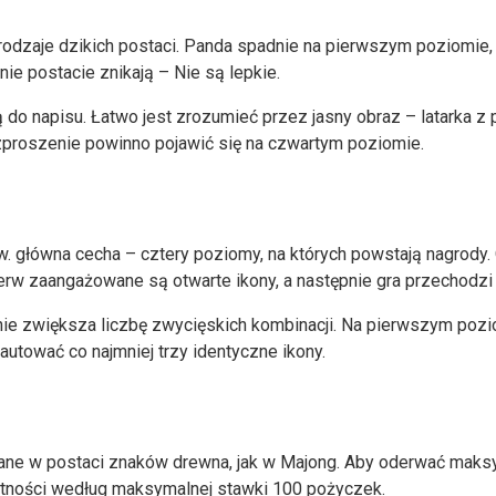
odzaje dzikich postaci. Panda spadnie na pierwszym poziomie, a
ie postacie znikają – Nie są lepkie.
o napisu. Łatwo jest zrozumieć przez jasny obraz – latarka z 
ozproszenie powinno pojawić się na czwartym poziomie.
. główna cecha – cztery poziomy, na których powstają nagrody. 
rw zaangażowane są otwarte ikony, a następnie gra przechodzi 
ie zwiększa liczbę zwycięskich kombinacji. Na pierwszym pozi
utować co najmniej trzy identyczne ikony.
ne w postaci znaków drewna, jak w Majong. Aby oderwać maksym
łatności według maksymalnej stawki 100 pożyczek.