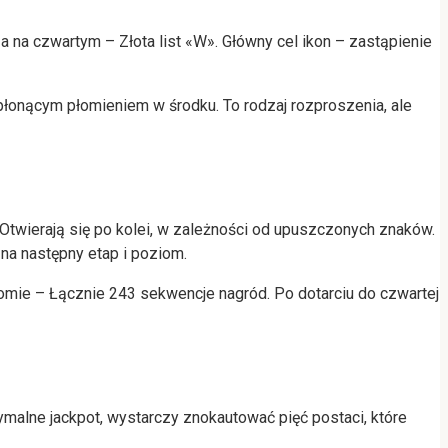
 na czwartym – Złota list «W». Główny cel ikon – zastąpienie
płonącym płomieniem w środku. To rodzaj rozproszenia, ale
Otwierają się po kolei, w zależności od upuszczonych znaków.
na następny etap i poziom.
omie – Łącznie 243 sekwencje nagród. Po dotarciu do czwartej
alne jackpot, wystarczy znokautować pięć postaci, które