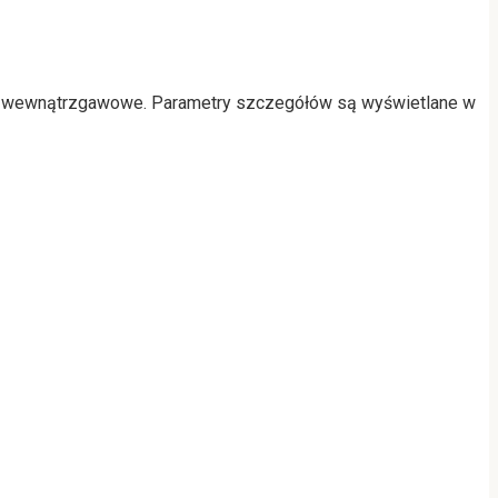
sy wewnątrzgawowe. Parametry szczegółów są wyświetlane w