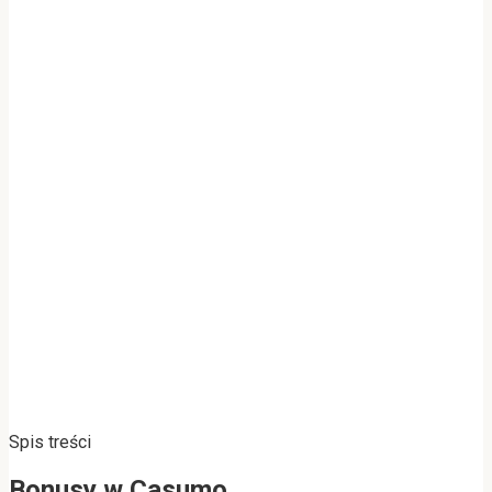
Spis treści
Bonusy w Casumo