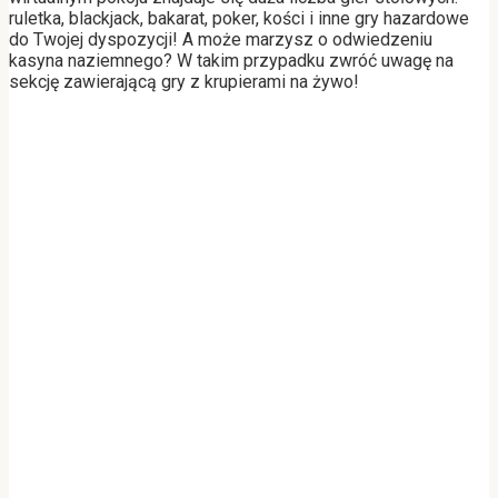
ruletka, blackjack, bakarat, poker, kości i inne gry hazardowe
do Twojej dyspozycji! A może marzysz o odwiedzeniu
kasyna naziemnego? W takim przypadku zwróć uwagę na
sekcję zawierającą gry z krupierami na żywo!