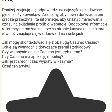
Poniżej znajdują się odpowiedzi na najczęściej zadawane
pytania użytkowników. Zalecamy, aby nowi i doświadczeni
gracze przeczytali te informacje, aby uniknąć marnowania
czasu na składanie próśb o wsparcie. Dodatkowe informacje
referencyjne można znaleźć na stronie kasyna online, która
również znajduje się w odpowiednich sekcjach.
Jak mogę skontaktować się z obsługą Casumo Casino?
Jakie są wymagania dotyczące premii i zakładów?
Czy w kasynie online Casumo jest tryb demo?
Czy Casumo ma aplikację mobilną?
Jaki jest średni czas wypłaty w kasynie?
Oceń ten artykuł