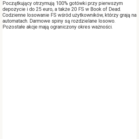
Początkujący otrzymują 100% gotówki przy pierwszym
depozycie i do 25 euro, a także 20 FS w Book of Dead.
Codzienne losowanie FS wśród użytkowników, którzy grają na
automatach. Darmowe spiny są rozdzielane losowo.
Pozostałe akcje mają ograniczony okres ważności.