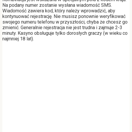
Na podany numer zostanie wysłana wiadomość SMS.
Wiadomość zawiera kod, który należy wprowadzić, aby
kontynuować rejestrację. Nie musisz ponownie weryfikować
swojego numeru telefonu w przyszłości, chyba że chcesz go
zmienić. Generalnie rejestracja nie jest trudna i zajmuje 2-3
minuty. Kasyno obsługuje tylko dorosłych graczy (w wieku co
najmniej 18 lat).