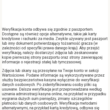
Weryfikacja konta odbywa się zgodnie z paszportem.
Dostępne są również opcje alternatywne, takie jak karty
kredytowe i rachunki za media. Zwykle używany jest paszport
lub inny dokument potwierdzający tożsamość gracza (w
zależności od specyfiki prawa danego kraju). Aby przejść
weryfikację, należy dostarczyć zdjęcia lub zeskanowane
kopie pierwszej strony paszportu oraz strony zawierającej
informacje o rejestracji stałej lub tymczasowej.
Zdjęcia lub skany są przesyłane na Twoje konto w sekcji
Wartościowe. Podane informacje są wykorzystywane przez
służby bezpieczeństwa kasyna wyłącznie do weryfikacji
danych osobowych. Po zidentyfikowaniu osoby pliki są
usuwane. Dalsza weryfikacja jest przeprowadzana według
uznania administracji kasyna online, na przykład w przypadku
wygrania dużych sum pieniędzy, zmiany szczegółów
płatności lub danych osobowych. Weryfikacja metodami
alternatywnymi, na przykład kartą kredytową, odbywa się