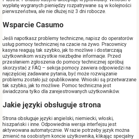
wypłatę wygranych pieniędzy rozpatrywane są w kolejności
pierwszeństwa, ale nie dłużej niż 3 dni robocze.
Wsparcie Casumo
Jeśli napotkasz problemy techniczne, napisz do operatorów
usług pomocy technicznej na czacie na żywo. Pracownicy
kasyna reagują tak szybko, jak to możliwe i dostarczają
użytkownikom wszystkie niezbędne informacje. Przed
przesłaniem zgłoszenia do pomocy technicznej spróbuj
skorzystać z FAQ – sekcja pomocy zawiera odpowiedzi na
najczęściej zadawane pytania, być może rozwiązanie
problemu zostało już opublikowane. Wnioski są przetwarzane
tak szybko, jak to możliwe. Pomoc techniczna jest
świadczona tylko dla zarejestrowanych użytkowników.
Jakie języki obsługuje strona
Strona obsługuje języki angielski, niemiecki, włoski,
hiszpański i inne. Odpowiednia wersja interfejsu jest
aktywowana automatycznie. W razie potrzeby język można
zmienić na osobistym koncie użytkownika, klikając specjalny