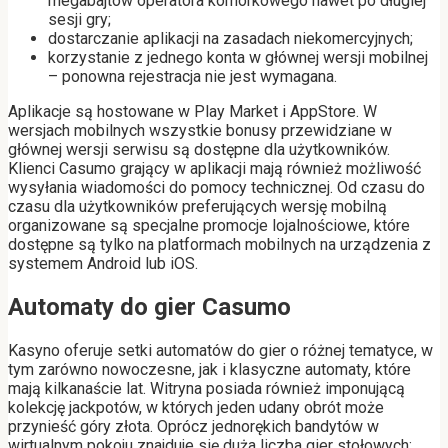
megabajtów operatora komórkowego nawet po długiej
sesji gry;
dostarczanie aplikacji na zasadach niekomercyjnych;
korzystanie z jednego konta w głównej wersji mobilnej
– ponowna rejestracja nie jest wymagana.
Aplikacje są hostowane w Play Market i AppStore. W
wersjach mobilnych wszystkie bonusy przewidziane w
głównej wersji serwisu są dostępne dla użytkowników.
Klienci Casumo grający w aplikacji mają również możliwość
wysyłania wiadomości do pomocy technicznej. Od czasu do
czasu dla użytkowników preferujących wersję mobilną
organizowane są specjalne promocje lojalnościowe, które
dostępne są tylko na platformach mobilnych na urządzenia z
systemem Android lub iOS.
Automaty do gier Casumo
Kasyno oferuje setki automatów do gier o różnej tematyce, w
tym zarówno nowoczesne, jak i klasyczne automaty, które
mają kilkanaście lat. Witryna posiada również imponującą
kolekcję jackpotów, w których jeden udany obrót może
przynieść góry złota. Oprócz jednorękich bandytów w
wirtualnym pokoju znajduje się duża liczba gier stołowych: