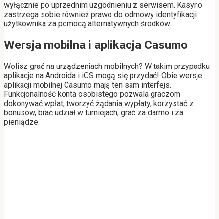
wyłącznie po uprzednim uzgodnieniu z serwisem. Kasyno
zastrzega sobie również prawo do odmowy identyfikacji
użytkownika za pomocą alternatywnych środków.
Wersja mobilna i aplikacja Casumo
Wolisz grać na urządzeniach mobilnych? W takim przypadku
aplikacje na Androida i iOS mogą się przydać! Obie wersje
aplikacji mobilnej Casumo mają ten sam interfejs.
Funkcjonalność konta osobistego pozwala graczom
dokonywać wpłat, tworzyć żądania wypłaty, korzystać z
bonusów, brać udział w turniejach, grać za darmo i za
pieniądze.