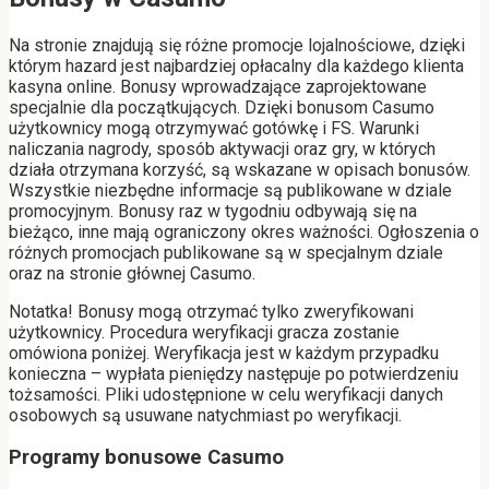
Na stronie znajdują się różne promocje lojalnościowe, dzięki
którym hazard jest najbardziej opłacalny dla każdego klienta
kasyna online. Bonusy wprowadzające zaprojektowane
specjalnie dla początkujących. Dzięki bonusom Casumo
użytkownicy mogą otrzymywać gotówkę i FS. Warunki
naliczania nagrody, sposób aktywacji oraz gry, w których
działa otrzymana korzyść, są wskazane w opisach bonusów.
Wszystkie niezbędne informacje są publikowane w dziale
promocyjnym. Bonusy raz w tygodniu odbywają się na
bieżąco, inne mają ograniczony okres ważności. Ogłoszenia o
różnych promocjach publikowane są w specjalnym dziale
oraz na stronie głównej Casumo.
Notatka! Bonusy mogą otrzymać tylko zweryfikowani
użytkownicy. Procedura weryfikacji gracza zostanie
omówiona poniżej. Weryfikacja jest w każdym przypadku
konieczna – wypłata pieniędzy następuje po potwierdzeniu
tożsamości. Pliki udostępnione w celu weryfikacji danych
osobowych są usuwane natychmiast po weryfikacji.
Programy bonusowe Casumo