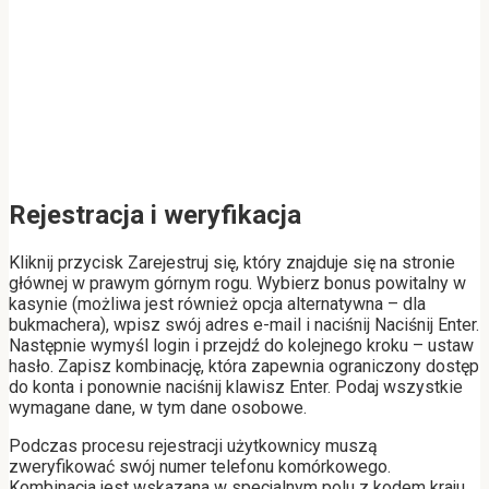
Rejestracja i weryfikacja
Kliknij przycisk Zarejestruj się, który znajduje się na stronie
głównej w prawym górnym rogu. Wybierz bonus powitalny w
kasynie (możliwa jest również opcja alternatywna – dla
bukmachera), wpisz swój adres e-mail i naciśnij Naciśnij Enter.
Następnie wymyśl login i przejdź do kolejnego kroku – ustaw
hasło. Zapisz kombinację, która zapewnia ograniczony dostęp
do konta i ponownie naciśnij klawisz Enter. Podaj wszystkie
wymagane dane, w tym dane osobowe.
Podczas procesu rejestracji użytkownicy muszą
zweryfikować swój numer telefonu komórkowego.
Kombinacja jest wskazana w specjalnym polu z kodem kraju.