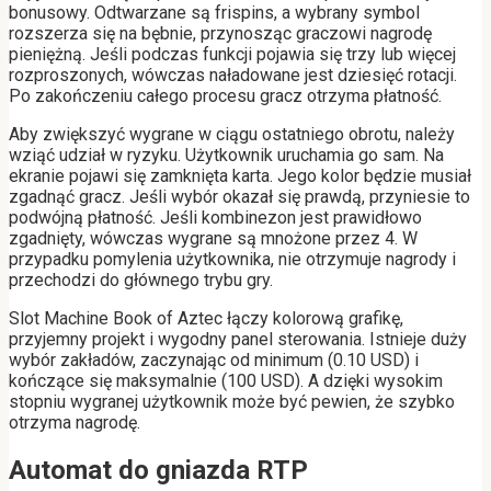
bonusowy. Odtwarzane są frispins, a wybrany symbol
rozszerza się na bębnie, przynosząc graczowi nagrodę
pieniężną. Jeśli podczas funkcji pojawia się trzy lub więcej
rozproszonych, wówczas naładowane jest dziesięć rotacji.
Po zakończeniu całego procesu gracz otrzyma płatność.
Aby zwiększyć wygrane w ciągu ostatniego obrotu, należy
wziąć udział w ryzyku. Użytkownik uruchamia go sam. Na
ekranie pojawi się zamknięta karta. Jego kolor będzie musiał
zgadnąć gracz. Jeśli wybór okazał się prawdą, przyniesie to
podwójną płatność. Jeśli kombinezon jest prawidłowo
zgadnięty, wówczas wygrane są mnożone przez 4. W
przypadku pomylenia użytkownika, nie otrzymuje nagrody i
przechodzi do głównego trybu gry.
Slot Machine Book of Aztec łączy kolorową grafikę,
przyjemny projekt i wygodny panel sterowania. Istnieje duży
wybór zakładów, zaczynając od minimum (0.10 USD) i
kończące się maksymalnie (100 USD). A dzięki wysokim
stopniu wygranej użytkownik może być pewien, że szybko
otrzyma nagrodę.
Automat do gniazda RTP