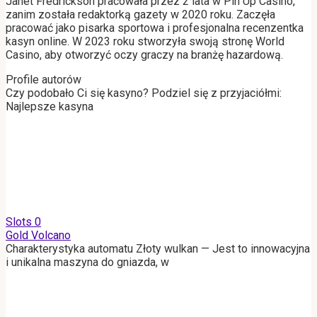
Janet Fredrickson pracowała przez 2 lata w Pin Up Casino,
zanim została redaktorką gazety w 2020 roku. Zaczęła
pracować jako pisarka sportowa i profesjonalna recenzentka
kasyn online. W 2023 roku stworzyła swoją stronę World
Casino, aby otworzyć oczy graczy na branżę hazardową.
Profile autorów
Czy podobało Ci się kasyno? Podziel się z przyjaciółmi:
Najlepsze kasyna
Slots
0
Gold Volcano
Charakterystyka automatu Złoty wulkan — Jest to innowacyjna
i unikalna maszyna do gniazda, w