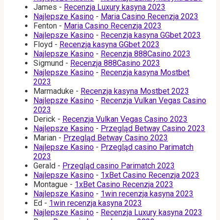
James
-
Recenzja Luxury kasyna 2023
Najlepsze Kasino
-
Maria Casino Recenzja 2023
Fenton
-
Maria Casino Recenzja 2023
Najlepsze Kasino
-
Recenzja kasyna GGbet 2023
Floyd
-
Recenzja kasyna GGbet 2023
Najlepsze Kasino
-
Recenzja 888Casino 2023
Sigmund
-
Recenzja 888Casino 2023
Najlepsze Kasino
-
Recenzja kasyna Mostbet
2023
Marmaduke
-
Recenzja kasyna Mostbet 2023
Najlepsze Kasino
-
Recenzja Vulkan Vegas Casino
2023
Derick
-
Recenzja Vulkan Vegas Casino 2023
Najlepsze Kasino
-
Przegląd Betway Casino 2023
Marian
-
Przegląd Betway Casino 2023
Najlepsze Kasino
-
Przegląd casino Parimatch
2023
Gerald
-
Przegląd casino Parimatch 2023
Najlepsze Kasino
-
1xBet Casino Recenzja 2023
Montague
-
1xBet Casino Recenzja 2023
Najlepsze Kasino
-
1win recenzja kasyna 2023
Ed
-
1win recenzja kasyna 2023
Najlepsze Kasino
-
Recenzja Luxury kasyna 2023