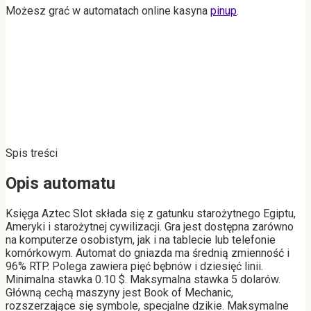
Możesz grać w automatach online kasyna
pinup
.
Spis treści
Opis automatu
Księga Aztec Slot składa się z gatunku starożytnego Egiptu,
Ameryki i starożytnej cywilizacji. Gra jest dostępna zarówno
na komputerze osobistym, jak i na tablecie lub telefonie
komórkowym. Automat do gniazda ma średnią zmienność i
96% RTP. Polega zawiera pięć bębnów i dziesięć linii.
Minimalna stawka 0.10 $. Maksymalna stawka 5 dolarów.
Główną cechą maszyny jest Book of Mechanic,
rozszerzające się symbole, specjalne dzikie. Maksymalne