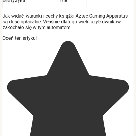
Gra ryzyka
Nie
Jak widać, warunki i cechy książki Aztec Gaming Apparatus
są dość opłacalne. Właśnie dlatego wielu użytkowników
zakochało się w tym automatem.
Oceń ten artykuł