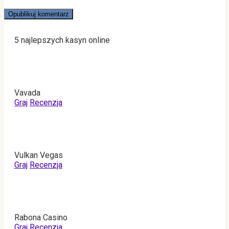
5 najlepszych kasyn online
Vavada
Graj
Recenzja
Vulkan Vegas
Graj
Recenzja
Rabona Casino
Graj
Recenzja