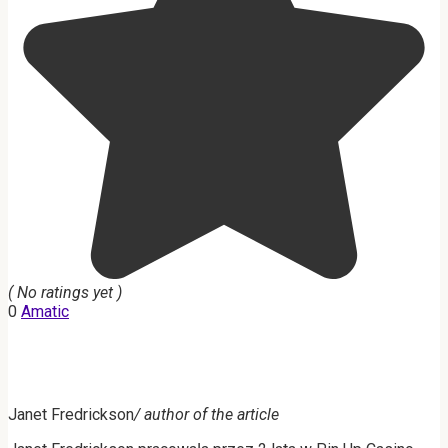
( No ratings yet )
0
Amatic
Janet Fredrickson
/ author of the article