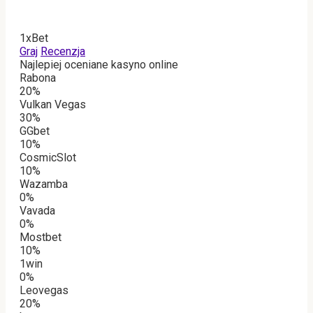
1xBet
Graj
Recenzja
Najlepiej oceniane kasyno online
Rabona
20%
Vulkan Vegas
30%
GGbet
10%
CosmicSlot
10%
Wazamba
0%
Vavada
0%
Mostbet
10%
1win
0%
Leovegas
20%