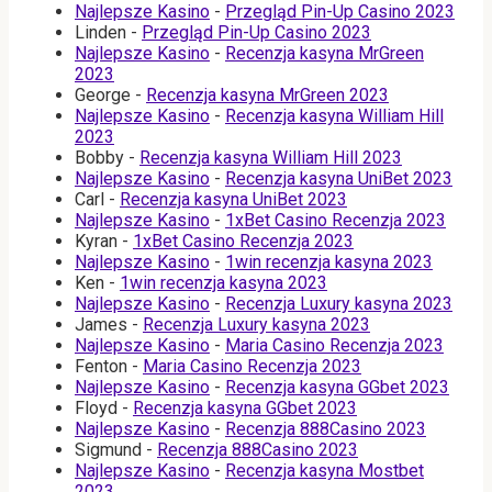
Najlepsze Kasino
-
Przegląd Pin-Up Casino 2023
Linden
-
Przegląd Pin-Up Casino 2023
Najlepsze Kasino
-
Recenzja kasyna MrGreen
2023
George
-
Recenzja kasyna MrGreen 2023
Najlepsze Kasino
-
Recenzja kasyna William Hill
2023
Bobby
-
Recenzja kasyna William Hill 2023
Najlepsze Kasino
-
Recenzja kasyna UniBet 2023
Carl
-
Recenzja kasyna UniBet 2023
Najlepsze Kasino
-
1xBet Casino Recenzja 2023
Kyran
-
1xBet Casino Recenzja 2023
Najlepsze Kasino
-
1win recenzja kasyna 2023
Ken
-
1win recenzja kasyna 2023
Najlepsze Kasino
-
Recenzja Luxury kasyna 2023
James
-
Recenzja Luxury kasyna 2023
Najlepsze Kasino
-
Maria Casino Recenzja 2023
Fenton
-
Maria Casino Recenzja 2023
Najlepsze Kasino
-
Recenzja kasyna GGbet 2023
Floyd
-
Recenzja kasyna GGbet 2023
Najlepsze Kasino
-
Recenzja 888Casino 2023
Sigmund
-
Recenzja 888Casino 2023
Najlepsze Kasino
-
Recenzja kasyna Mostbet
2023