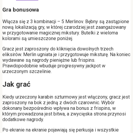
Gra bonusowa
Włącza się z 3 kombinacji – 5 Merlinov. Bębny są zastąpione
nową lokalizacją gry, w której czarodziej jest zaangażowany
w przygotowanie magicznej mikstury. Butelki z wieloma
kolorami są umieszczone poniżej.
Gracz jest zaproszony do kliknięcia dowolnych trzech
eliksirów. Merlin ugniata je i przygotowuje miksturę. Na koniec
wydawane są nagrody pieniężne lub frispins.
Prawdopodobnie wbuduje progresywny jackpot w
urzeczonym szczelinie.
Jak grać
Kiedy urzeczony karabin szturmowy jest włączony, gracz jest
zaproszony na bok z jedną z dwóch czarownic. Wybór
dokonany bezpośrednio wpływa na bonus z frispins, w
którym prowadzona jest bitwa, a zwycięska strona przynosi
dodatkowe nagrody.
Po ekranie na ekranie pojawiają się perkusja i wszystkie