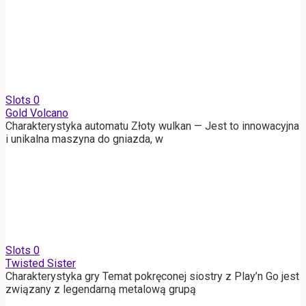
Slots
0
Gold Volcano
Charakterystyka automatu Złoty wulkan — Jest to innowacyjna
i unikalna maszyna do gniazda, w
Slots
0
Twisted Sister
Charakterystyka gry Temat pokręconej siostry z Play’n Go jest
związany z legendarną metalową grupą