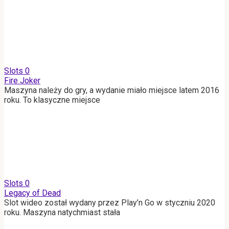
Slots
0
Fire Joker
Maszyna należy do gry, a wydanie miało miejsce latem 2016
roku. To klasyczne miejsce
Slots
0
Legacy of Dead
Slot wideo został wydany przez Play’n Go w styczniu 2020
roku. Maszyna natychmiast stała