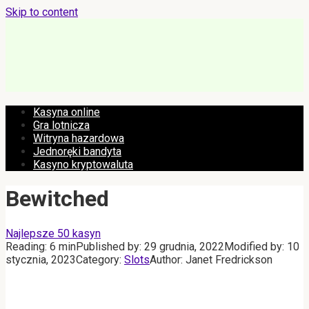
Skip to content
Kasyna online
Gra lotnicza
Witryna hazardowa
Jednoręki bandyta
Kasyno kryptowaluta
Bewitched
Najlepsze 50 kasyn
Reading:
6 min
Published by:
29 grudnia, 2022
Modified by:
10
stycznia, 2023
Category:
Slots
Author:
Janet Fredrickson