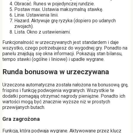
Obracać. Runes w pojedynczej rundzie.
Postaw max. Ustawia maksymalną stawkę.
Linie. Ustawienia linii.
Hazard. Aktywuje grę ryzyka (dopiero po udanych
zwojach).
Lista. Okno z ustawieniami.
Funkcjonalność w urzeczywanych jest standardem i daje
wszystko, czego potrzebujesz do wygodnej gry. Ponadto na
panelu znajdują się okna informacji. Pokazują stan bilansu,
tempo stawki (ogólne i liniowe) i upadłe wygrane.
Runda bonusowa w urzeczywana
Urzeczona automatyczna została nałożona na bonusową grę,
frispins i funkcję podwojenia wygranych. Wszystkie te
dodatki pomagają otrzymać nagrody pieniężne. Ponadto ich
wartości mogą być znacznie wyższe niż w prostych
przewijanych butach.
Gra zagrożona
Funkcja, która podwaja wygrane. Aktywowane przez klucz