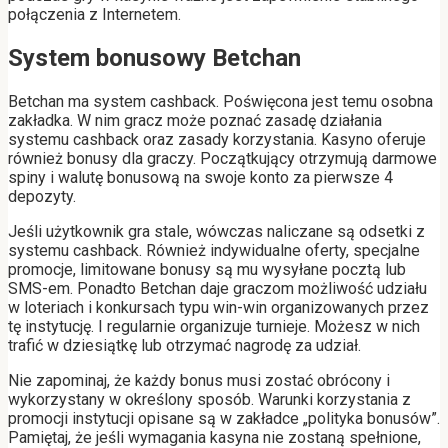
połączenia z Internetem.
System bonusowy Betchan
Betchan ma system cashback. Poświęcona jest temu osobna
zakładka. W nim gracz może poznać zasadę działania
systemu cashback oraz zasady korzystania. Kasyno oferuje
również bonusy dla graczy. Początkujący otrzymują darmowe
spiny i walutę bonusową na swoje konto za pierwsze 4
depozyty.
Jeśli użytkownik gra stale, wówczas naliczane są odsetki z
systemu cashback. Również indywidualne oferty, specjalne
promocje, limitowane bonusy są mu wysyłane pocztą lub
SMS-em. Ponadto Betchan daje graczom możliwość udziału
w loteriach i konkursach typu win-win organizowanych przez
tę instytucję. I regularnie organizuje turnieje. Możesz w nich
trafić w dziesiątkę lub otrzymać nagrodę za udział.
Nie zapominaj, że każdy bonus musi zostać obrócony i
wykorzystany w określony sposób. Warunki korzystania z
promocji instytucji opisane są w zakładce „polityka bonusów”.
Pamiętaj, że jeśli wymagania kasyna nie zostaną spełnione,