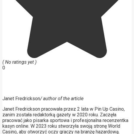
( No ratings yet )
0
Janet Fredrickson
/ author of the article
Janet Fredrickson pracowała przez 2 lata w Pin Up Casino,
zanim została redaktorką gazety w 2020 roku. Zaczęła
pracować jako pisarka sportowa i profesjonalna recenzentka
kasyn online. W 2023 roku stworzyła swoją stronę World
Casino, aby otworzyć oczy graczy na branżę hazardową.