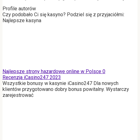
Profile autorów
Czy podobało Ci się kasyno? Podziel się z przyjaciółmi:
Najlepsze kasyna
Najlepsze strony hazardowe online w Polsce
0
Recenzja iCasino247 2023
Wszystkie bonusy w kasynie iCasino247 Dla nowych
klientów przygotowano dobry bonus powitalny. Wystarczy
zarejestrować