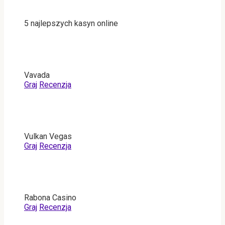
5 najlepszych kasyn online
Vavada
Graj
Recenzja
Vulkan Vegas
Graj
Recenzja
Rabona Casino
Graj
Recenzja