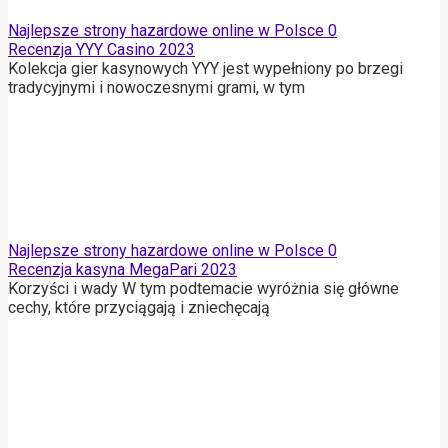
Najlepsze strony hazardowe online w Polsce
0
Recenzja YYY Casino 2023
Kolekcja gier kasynowych YYY jest wypełniony po brzegi
tradycyjnymi i nowoczesnymi grami, w tym
Najlepsze strony hazardowe online w Polsce
0
Recenzja kasyna MegaPari 2023
Korzyści i wady W tym podtemacie wyróżnia się główne
cechy, które przyciągają i zniechęcają