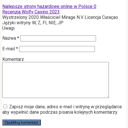
Najlepsze strony hazardowe online w Polsce
0
Recenzja Wolfy Casino 2023
Wystrzelony 2020 Właściciel Mirage N.V Licencja Curaçao
Języki witryny W, Z, FI, NIE, JP
Uwagi
Nazwa
*
E-mail
*
Komentarz
Zapisz moje dane, adres e-mail i witrynę w przeglądarce
aby wypełnić dane podczas pisania kolejnych komentarzy.