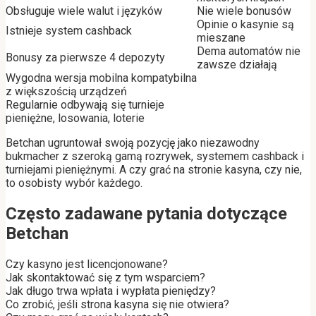
Obsługuje wiele walut i języków
Nie wiele bonusów
Opinie o kasynie są
Istnieje system cashback
mieszane
Dema automatów nie
Bonusy za pierwsze 4 depozyty
zawsze działają
Wygodna wersja mobilna kompatybilna
z większością urządzeń
Regularnie odbywają się turnieje
pieniężne, losowania, loterie
Betchan ugruntował swoją pozycję jako niezawodny
bukmacher z szeroką gamą rozrywek, systemem cashback i
turniejami pieniężnymi. A czy grać na stronie kasyna, czy nie,
to osobisty wybór każdego.
Często zadawane pytania dotyczące
Betchan
Czy kasyno jest licencjonowane?
Jak skontaktować się z tym wsparciem?
Jak długo trwa wpłata i wypłata pieniędzy?
Co zrobić, jeśli strona kasyna się nie otwiera?