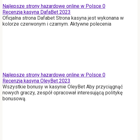
Najlepsze strony hazardowe online w Polsce
0
Recenzja kasyna DafaBet 2023
Oficjalna strona Dafabet Strona kasyna jest wykonana w
kolorze czerwonym i czarnym. Aktywne polecenia
Najlepsze strony hazardowe online w Polsce
0
Recenzja kasyna OleyBet 2023
Wszystkie bonusy w kasynie OleyBet Aby przyciągnąć
nowych graczy, zespół opracował interesującą politykę
bonusową.