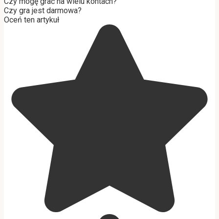
Czy mogę grać na wielu kontach?
Czy gra jest darmowa?
Oceń ten artykuł