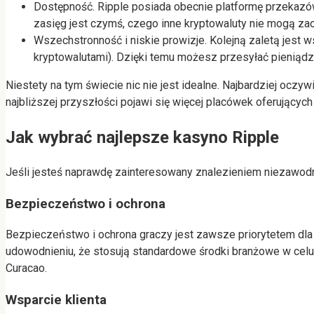
Dostępność. Ripple posiada obecnie platformę przekazów 
zasięg jest czymś, czego inne kryptowaluty nie mogą za
Wszechstronność i niskie prowizje. Kolejną zaletą jest
kryptowalutami). Dzięki temu możesz przesyłać pieniądze
Niestety na tym świecie nic nie jest idealne. Najbardziej oczyw
najbliższej przyszłości pojawi się więcej placówek oferującyc
Jak wybrać najlepsze kasyno Ripple
Jeśli jesteś naprawdę zainteresowany znalezieniem niezawodne
Bezpieczeństwo i ochrona
Bezpieczeństwo i ochrona graczy jest zawsze priorytetem dla 
udowodnieniu, że stosują standardowe środki branżowe w celu
Curacao.
Wsparcie klienta