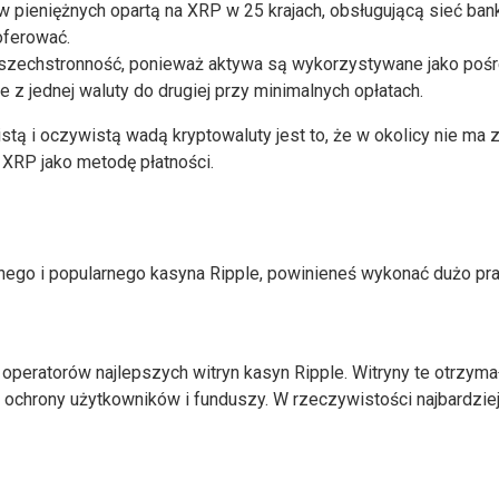
pieniężnych opartą na XRP w 25 krajach, obsługującą sieć bank
oferować.
 wszechstronność, ponieważ aktywa są wykorzystywane jako pośre
 z jednej waluty do drugiej przy minimalnych opłatach.
istą i oczywistą wadą kryptowaluty jest to, że w okolicy nie ma 
h XRP jako metodę płatności.
go i popularnego kasyna Ripple, powinieneś wykonać dużo pracy
operatorów najlepszych witryn kasyn Ripple. Witryny te otrzyma
 ochrony użytkowników i funduszy. W rzeczywistości najbardzie