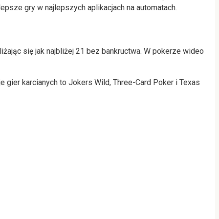
lepsze gry w najlepszych aplikacjach na automatach.
bliżając się jak najbliżej 21 bez bankructwa. W pokerze wideo
je gier karcianych to Jokers Wild, Three-Card Poker i Texas