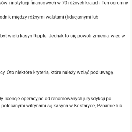
ów i instytucji finansowych w 70 różnych krajach. Ten ogromny
dnik między różnymi walutami (fiducjarnymi lub
zbyt wielu kasyn Ripple. Jednak to się powoli zmienia, więc w
. Oto niektóre kryteria, które należy wziąć pod uwagę.
ły licencje operacyjne od renomowanych jurysdykcji po
j polecanymi witrynami są kasyna w Kostaryce, Panamie lub