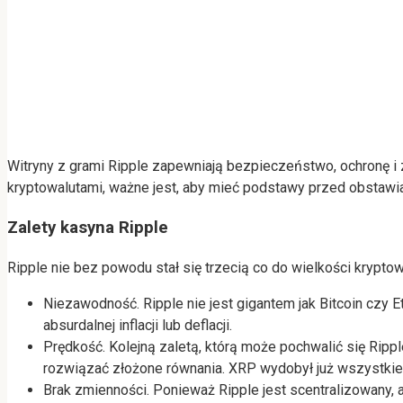
Witryny z grami Ripple zapewniają bezpieczeństwo, ochronę i 
kryptowalutami, ważne jest, aby mieć podstawy przed obstawi
Zalety kasyna Ripple
Ripple nie bez powodu stał się trzecią co do wielkości kryptow
Niezawodność. Ripple nie jest gigantem jak Bitcoin czy 
absurdalnej inflacji lub deflacji.
Prędkość. Kolejną zaletą, którą może pochwalić się Ripple
rozwiązać złożone równania. XRP wydobył już wszystkie s
Brak zmienności. Ponieważ Ripple jest scentralizowany, 